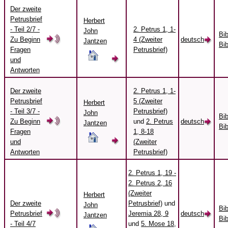
Der zweite
Petrusbrief
Herbert
- Teil 2/7 -
2. Petrus 1, 1-
John
Bi
Zu Beginn
4 (Zweiter
deutsch
Jantzen
Bib
Fragen
Petrusbrief)
und
Antworten
Der zweite
2. Petrus 1, 1-
Petrusbrief
5 (Zweiter
Herbert
- Teil 3/7 -
Petrusbrief)
John
Bi
Zu Beginn
und
2. Petrus
deutsch
Jantzen
Bib
Fragen
1, 8-18
und
(Zweiter
Antworten
Petrusbrief)
2. Petrus 1, 19 -
2. Petrus 2, 16
(Zweiter
Herbert
Der zweite
Petrusbrief)
und
John
Bi
Petrusbrief
Jeremia 28, 9
deutsch
Jantzen
Bib
- Teil 4/7
und
5. Mose 18,