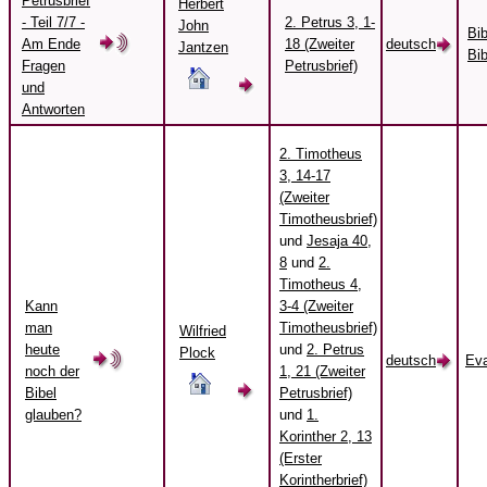
Petrusbrief
Herbert
- Teil 7/7 -
2. Petrus 3, 1-
John
Bi
Am Ende
18 (Zweiter
deutsch
Jantzen
Bib
Fragen
Petrusbrief)
und
Antworten
2. Timotheus
3, 14-17
(Zweiter
Timotheusbrief)
und
Jesaja 40,
8
und
2.
Timotheus 4,
Kann
3-4 (Zweiter
man
Timotheusbrief)
Wilfried
heute
und
2. Petrus
Plock
deutsch
Eva
noch der
1, 21 (Zweiter
Bibel
Petrusbrief)
glauben?
und
1.
Korinther 2, 13
(Erster
Korintherbrief)