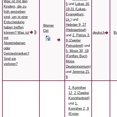
Was ist mit den
5
und
Lukas 16,
Kindern, die zu
19-31 (Lukas-
früh gestorben
Evangelium,
sind, um je eine
Lk.)
und
Entscheidung
Hebräer 9, 27
Werner
haben treffen
(Hebräerbrief)
Gitt
können? Was ist
deutsch
B
und
2. Petrus 3,
mit
9 (Zweiter
Abgetriebenen
Petrusbrief)
und
oder
5. Mose 30, 19
Geisteskranken?
(Fünftes Buch
Sind sie
Mose,
verloren?
Deuteronomium)
und
Jeremia 21,
8
2. Korinther
12, 2 (Zweiter
Korintherbrief)
und
1.
Korinther 2, 9
(Erster