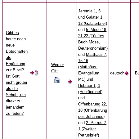
Jeremia 1, 5
und
Galater 1,
12 (Galaterbrief)
und
5. Mose 18,
Gibt es
21-22 (Fünftes
heute noch
Buch Mose,
neue
Deuteronomium)
Botschaften
und
Matthäus 7,
als
15-16
Ergänzung
Werner
(Matthäus-
zur Bibel?
Gitt
Evangelium,
deutsch
B
Ist Gott
Mt.)
und
nicht größer
Hebräer 1, 1
als die
(Hebräerbrief)
Schrift, um
und
direkt zu
Offenbarung 22,
jemandem
18 (Offenbarung
zu reden?
des Johannes)
und
2. Petrus 2,
1 (Zweiter
Petrusbrief)