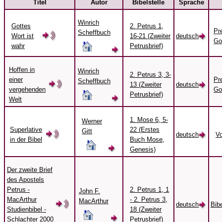
Titel
Autor
Bibelstelle
Sprache
Winrich
Gottes
2. Petrus 1,
Pre
Scheffbuch
Wort ist
16-21 (Zweiter
deutsch
Go
wahr
Petrusbrief)
Hoffen in
Winrich
2. Petrus 3, 3-
einer
Pre
Scheffbuch
13 (Zweiter
deutsch
vergehenden
Go
Petrusbrief)
Welt
1. Mose 6, 5-
Werner
Superlative
22 (Erstes
Gitt
deutsch
Vo
in der Bibel
Buch Mose,
Genesis)
Der zweite Brief
des Apostels
Petrus -
2. Petrus 1, 1
John F.
MacArthur
- 2. Petrus 3,
MacArthur
deutsch
Bib
Studienbibel -
18 (Zweiter
Schlachter 2000
Petrusbrief)