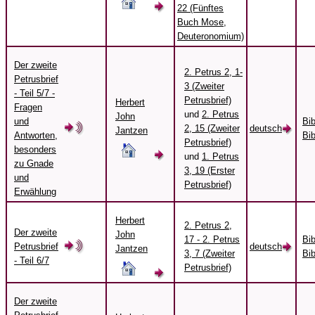
22 (Fünftes
Buch Mose,
Deuteronomium)
Der zweite
2. Petrus 2, 1-
Petrusbrief
3 (Zweiter
- Teil 5/7 -
Petrusbrief)
Herbert
Fragen
und
2. Petrus
John
und
Bi
2, 15 (Zweiter
deutsch
Jantzen
Antworten,
Bib
Petrusbrief)
besonders
und
1. Petrus
zu Gnade
3, 19 (Erster
und
Petrusbrief)
Erwählung
Herbert
2. Petrus 2,
Der zweite
John
17 - 2. Petrus
Bi
Petrusbrief
deutsch
Jantzen
3, 7 (Zweiter
Bib
- Teil 6/7
Petrusbrief)
Der zweite