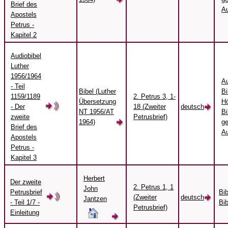
Brief des
Au
Apostels
Petrus -
Kapitel 2
Audiobibel
Luther
1956/1964
Au
- Teil
Bibel (Luther
Bi
1159/1189
2. Petrus 3, 1-
Übersetzung
Hö
- Der
18 (Zweiter
deutsch
NT 1956/AT
Bi
zweite
Petrusbrief)
1964)
ge
Brief des
Au
Apostels
Petrus -
Kapitel 3
Herbert
Der zweite
2. Petrus 1, 1
John
Petrusbrief
Bi
(Zweiter
deutsch
Jantzen
- Teil 1/7 -
Bib
Petrusbrief)
Einleitung