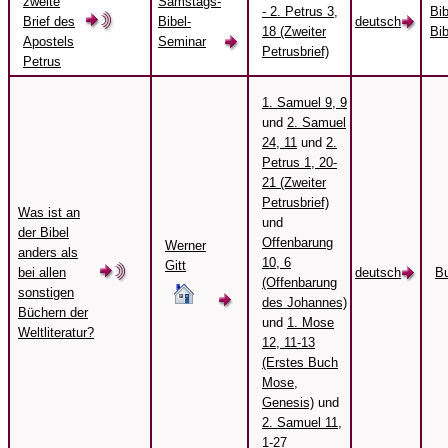
zweite
Samstags-
- 2. Petrus 3,
Bi
Brief des
Bibel-
deutsch
18 (Zweiter
Bib
Apostels
Seminar
Petrusbrief)
Petrus
1. Samuel 9, 9
und
2. Samuel
24, 11
und
2.
Petrus 1, 20-
21 (Zweiter
Petrusbrief)
Was ist an
und
der Bibel
Offenbarung
Werner
anders als
10, 6
Gitt
bei allen
deutsch
B
(Offenbarung
sonstigen
des Johannes)
Büchern der
und
1. Mose
Weltliteratur?
12, 11-13
(Erstes Buch
Mose,
Genesis)
und
2. Samuel 11,
1-27