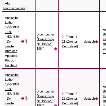
- Alte
Rechtschreibung
Audiobibel
Luther
1956/1964
Au
- Teil
Bibel (Luther
Bi
1157/1189
2. Petrus 1, 1-
Übersetzung
Hö
- Der
21 (Zweiter
deutsch
NT 1956/AT
Bi
zweite
Petrusbrief)
1964)
ge
Brief des
Au
Apostels
Petrus -
Kapitel 1
Audiobibel
Luther
1956/1964
Au
- Teil
Bibel (Luther
Bi
1158/1189
2. Petrus 2, 1-
Übersetzung
Hö
- Der
22 (Zweiter
deutsch
NT 1956/AT
Bi
zweite
Petrusbrief)
1964)
ge