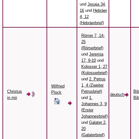
und
Jesaja 34,
16
und
Hebräer
4, 12
(Hebräerbrief)
Römer 7, 14-
25
(Römerbrief)
und
Jeremia
17, 9-10
und
Kolosser 1, 27
(Kolosserbrief)
und
2. Petrus
1, 4 (Zweiter
Wilfried
Christus
Petrusbrief)
Bi
Plock
deutsch
in mir
und
1.
Bib
Johannes 3, 9
(Erster
Johannesbrief)
und
Galater 2,
20
(Galaterbrief)