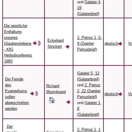
und
Galater 4,
19
(Galaterbrief)
Die geistliche
Entfaltung
unseres
2. Petrus 1, 5-
Eckehard
Glaubenslebens
9 (Zweiter
deutsch
Vo
Strickert
- KfG
Petrusbrief)
Herbstkonferenz
1993
Galater 5, 12
Die Feinde
(Galaterbrief)
des
und
2. Petrus
Richard
Evangeliums
2, 22 (Zweiter
Wurmbrand
deutsch
Vo
sollen
Petrusbrief)
abgeschnitten
und
Galater 1,
werden
8
(Galaterbrief)
Der
2. Petrus 1, 1