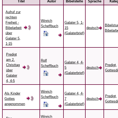
Titel
Autor
Bibelstelle
Sprache
Kate
Aufruf zur
rechten
Winrich
Freiheit -
Galater 5, 1-
Bibelstu
Scheffbuch
Bibelarbeit
15
deutsch
Bibelarbe
über
(Galaterbrief)
Galater 5,
1-15
Predigt
am 2.
Rolf
Galater 4, 4-
Christtag
Predigt,
Scheffbuch
5
deutsch
über
Gottesd
(Galaterbrief)
Galater
4, 4-5
Winrich
Als Kinder
Galater 4, 4-
Predigt,
Scheffbuch
Gottes
7
deutsch
Gottesd
angenommen
(Galaterbrief)
Winrich