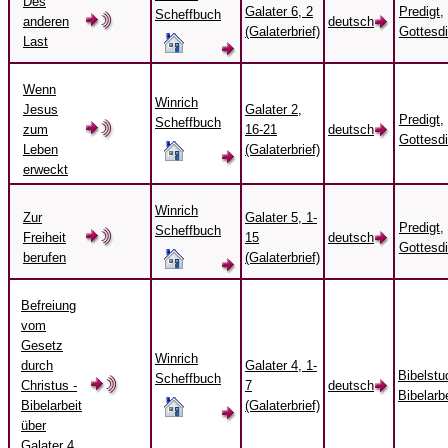
Des
Galater 6, 2
Predigt,
Scheffbuch
anderen
deutsch
(Galaterbrief)
Gottesd
Last
Wenn
Winrich
Jesus
Galater 2,
Predigt,
Scheffbuch
zum
16-21
deutsch
Gottesd
Leben
(Galaterbrief)
erweckt
Winrich
Zur
Galater 5, 1-
Predigt,
Scheffbuch
Freiheit
15
deutsch
Gottesd
berufen
(Galaterbrief)
Befreiung
vom
Gesetz
Winrich
durch
Galater 4, 1-
Bibelstu
Scheffbuch
Christus -
7
deutsch
Bibelarbe
Bibelarbeit
(Galaterbrief)
über
Galater 4,