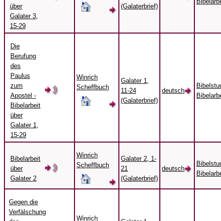
Bibelarbe
über
(Galaterbrief)
Galater 3,
15-29
Die
Berufung
des
Paulus
Winrich
Galater 1,
zum
Bibelstu
Scheffbuch
11-24
deutsch
Apostel -
Bibelarbe
(Galaterbrief)
Bibelarbeit
über
Galater 1,
15-29
Winrich
Bibelarbeit
Galater 2, 1-
Bibelstu
Scheffbuch
über
21
deutsch
Bibelarbe
Galater 2
(Galaterbrief)
Gegen die
Verfälschung
Winrich