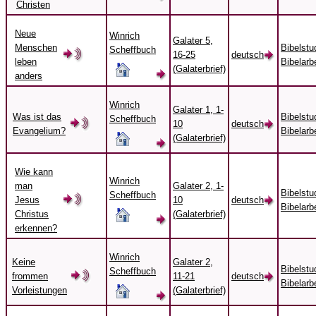
Christen
Neue
Winrich
Galater 5,
Menschen
Bibelstu
Scheffbuch
16-25
deutsch
leben
Bibelarbe
(Galaterbrief)
anders
Winrich
Galater 1, 1-
Was ist das
Bibelstu
Scheffbuch
10
deutsch
Evangelium?
Bibelarbe
(Galaterbrief)
Wie kann
Winrich
man
Galater 2, 1-
Bibelstu
Scheffbuch
Jesus
10
deutsch
Bibelarbe
Christus
(Galaterbrief)
erkennen?
Winrich
Keine
Galater 2,
Bibelstu
Scheffbuch
frommen
11-21
deutsch
Bibelarbe
Vorleistungen
(Galaterbrief)