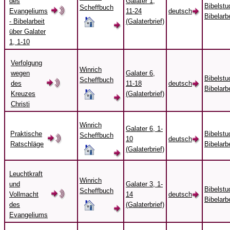
des
Galater 1,
Bibelstu
Scheffbuch
Evangeliums
11-24
deutsch
Bibelarbe
- Bibelarbeit
(Galaterbrief)
über Galater
1, 1-10
Verfolgung
Winrich
wegen
Galater 6,
Bibelstu
Scheffbuch
des
11-18
deutsch
Bibelarbe
Kreuzes
(Galaterbrief)
Christi
Winrich
Galater 6, 1-
Praktische
Bibelstu
Scheffbuch
10
deutsch
Ratschläge
Bibelarbe
(Galaterbrief)
Leuchtkraft
Winrich
und
Galater 3, 1-
Bibelstu
Scheffbuch
Vollmacht
14
deutsch
Bibelarbe
des
(Galaterbrief)
Evangeliums