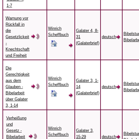
1-7
Warnung vor
Rückfall in
Winrich
die
Galater 4, 8-
Bibelstu
Scheffbuch
Gesetzlickeit
31
deutsch
Bibelarbe
-
(Galaterbrief)
Knechtschaft
und Freiheit
Die
Gerechtigkeit
Winrich
aus dem
Galater 3, 1-
Bibelstu
Scheffbuch
Glauben -
14
deutsch
Bibelarbe
Bibelarbeit
(Galaterbrief)
über Galater
3, 1-14
Verheißung
und
Winrich
Gesetz -
Galater 3,
Bibelstu
Scheffbuch
Bibelarbeit
15-29
deutsch