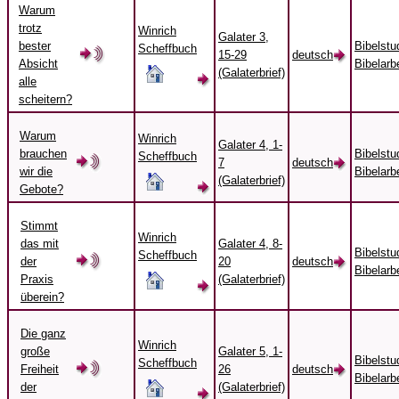
Warum
trotz
Winrich
Galater 3,
bester
Bibelstu
Scheffbuch
15-29
deutsch
Absicht
Bibelarbe
(Galaterbrief)
alle
scheitern?
Warum
Winrich
Galater 4, 1-
brauchen
Bibelstu
Scheffbuch
7
deutsch
wir die
Bibelarbe
(Galaterbrief)
Gebote?
Stimmt
Winrich
das mit
Galater 4, 8-
Bibelstu
Scheffbuch
der
20
deutsch
Bibelarbe
Praxis
(Galaterbrief)
überein?
Die ganz
Winrich
große
Galater 5, 1-
Bibelstu
Scheffbuch
Freiheit
26
deutsch
Bibelarbe
der
(Galaterbrief)