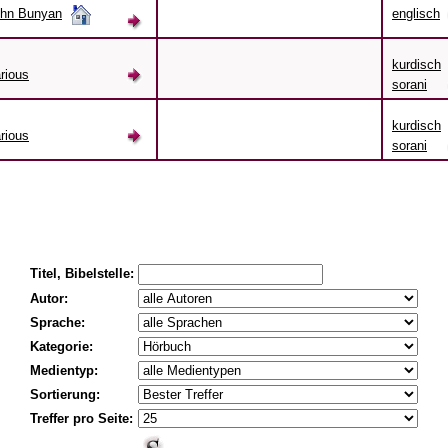
hn Bunyan
englisch
kurdisch
rious
sorani
kurdisch
rious
sorani
Titel, Bibelstelle:
Autor:
Sprache:
Kategorie:
Medientyp:
Sortierung:
Treffer pro Seite: