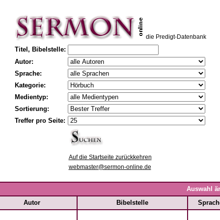
die Predigt-Datenbank
Titel, Bibelstelle:
Autor:
Sprache:
Kategorie:
Medientyp:
Sortierung:
Treffer pro Seite:
Auf die Startseite zurückkehren
webmaster@sermon-online.de
Auswahl ä
Autor
Bibelstelle
Sprach