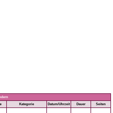
ndern
e
Kategorie
Datum/Uhrzeit
Dauer
Seiten