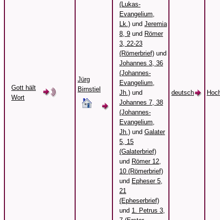
(Lukas-
Evangelium,
Lk.)
und
Jeremia
8, 9
und
Römer
3, 22-23
(Römerbrief)
und
Johannes 3, 36
(Johannes-
Jürg
Evangelium,
Gott hält
Birnstiel
Jh.)
und
deutsch
Hoch
Wort
Johannes 7, 38
(Johannes-
Evangelium,
Jh.)
und
Galater
5, 15
(Galaterbrief)
und
Römer 12,
10 (Römerbrief)
und
Epheser 5,
21
(Epheserbrief)
und
1. Petrus 3,