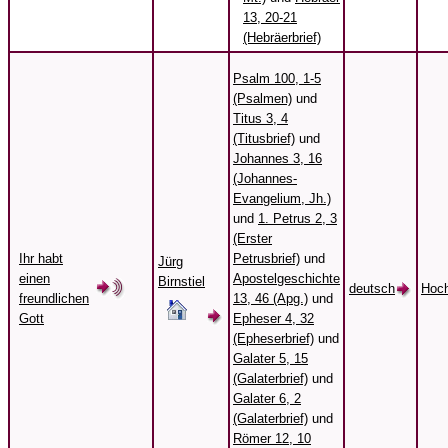
13, 20-21
(Hebräerbrief)
Psalm 100, 1-5
(Psalmen)
und
Titus 3, 4
(Titusbrief)
und
Johannes 3, 16
(Johannes-
Evangelium, Jh.)
und
1. Petrus 2, 3
(Erster
Ihr habt
Petrusbrief)
und
Jürg
einen
Apostelgeschichte
Birnstiel
deutsch
Hoch
freundlichen
13, 46 (Apg.)
und
Gott
Epheser 4, 32
(Epheserbrief)
und
Galater 5, 15
(Galaterbrief)
und
Galater 6, 2
(Galaterbrief)
und
Römer 12, 10