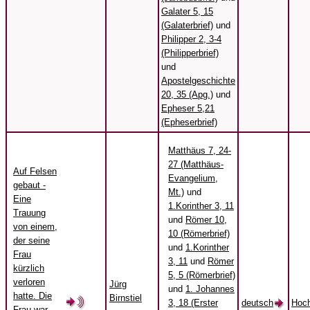
Galater 5, 15
(Galaterbrief)
und
Philipper 2, 3-4
(Philipperbrief)
und
Apostelgeschichte
20, 35 (Apg.)
und
Epheser 5,21
(Epheserbrief)
Matthäus 7, 24-
27 (Matthäus-
Auf Felsen
Evangelium,
gebaut -
Mt.)
und
Eine
1.Korinther 3, 11
Trauung
und
Römer 10,
von einem,
10 (Römerbrief)
der seine
und
1.Korinther
Frau
3, 11
und
Römer
kürzlich
5, 5 (Römerbrief)
verloren
Jürg
und
1. Johannes
hatte. Die
Birnstiel
3, 18 (Erster
deutsch
Hoch
Frau war