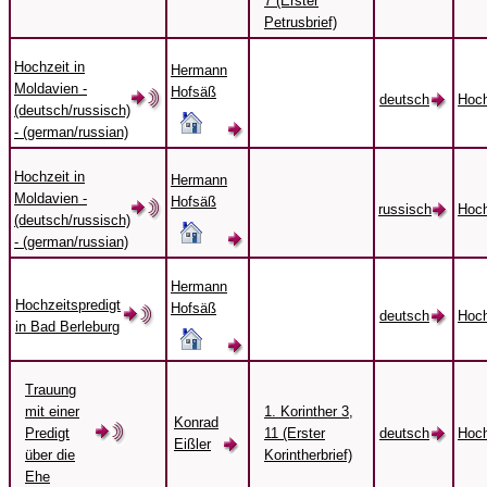
7 (Erster
Petrusbrief)
Hochzeit in
Hermann
Moldavien -
Hofsäß
deutsch
Hoch
(deutsch/russisch)
- (german/russian)
Hochzeit in
Hermann
Moldavien -
Hofsäß
russisch
Hoch
(deutsch/russisch)
- (german/russian)
Hermann
Hochzeitspredigt
Hofsäß
deutsch
Hoch
in Bad Berleburg
Trauung
mit einer
1. Korinther 3,
Konrad
Predigt
11 (Erster
deutsch
Hoch
Eißler
über die
Korintherbrief)
Ehe