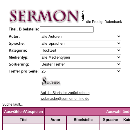
die Predigt-Datenbank
Titel, Bibelstelle:
Autor:
Sprache:
Kategorie:
Medientyp:
Sortierung:
Treffer pro Seite:
Auf die Startseite zurückkehren
webmaster@sermon-online.de
Suche läuft...
Auswählen/Abspielen
Auswahl änd
Titel
Autor
Bibelstelle
Sprache
Kat