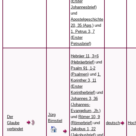
(Erster
Johannesbrief)
und
Apostelgeschichte
20, 35 (Apg.)
und
1. Petrus 3, 7
(Erster
Petrusbrief)
Hebräer 11, 3+6
(Hebräerbrief)
und
Psalm 91, 1-2
(Psalmen)
und
1.
Korinther 3, 11
(Erster
Korintherbrief)
und
Johannes 3, 36
(Johannes-
Evangelium, Jh.)
Jürg
Der
und
Römer 10, 9
Birnstiel
Glaube
(Römerbrief)
und
deutsch
Hoch
verbindet
Jakobus 1, 22
(Jakobusbrief)
und