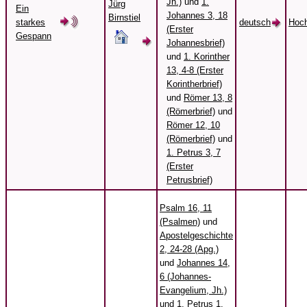
Jh.)
und
1.
Jürg
Ein
Johannes 3, 18
Birnstiel
starkes
deutsch
Hoch
(Erster
Gespann
Johannesbrief)
und
1. Korinther
13, 4-8 (Erster
Korintherbrief)
und
Römer 13, 8
(Römerbrief)
und
Römer 12, 10
(Römerbrief)
und
1. Petrus 3, 7
(Erster
Petrusbrief)
Psalm 16, 11
(Psalmen)
und
Apostelgeschichte
2, 24-28 (Apg.)
und
Johannes 14,
6 (Johannes-
Evangelium, Jh.)
und
1. Petrus 1,