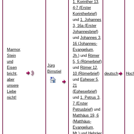
1. Korinther 13,
4-7 (Erster
Korintherbrief)
und
1. Johannes
3, 16a (Erster
Johannesbrief)
und
Johannes 3,
16 (Johannes-
Marmor,
Evangelium,
Stein
Jh.)
und
Römer
und
5, 5 (Römerbrief)
Jürg
Eisen
und
Römer 12,
Birnstiel
bricht,
10 (Römerbrief)
deutsch
Hoch
aber
und
Epheser 5,
unsere
21
Liebe
(Epheserbrief)
nicht!
und
1. Petrus 3,
7 (Erster
Petrusbrief)
und
Matthäus 19, 6
(Matthäus-
Evangelium,
Mt.)
und
Hebräer