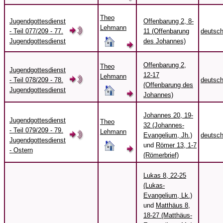
Theo
Jugendgottesdienst
Offenbarung 2, 8-
Lehmann
- Teil 077/209 - 77.
11 (Offenbarung
deutsc
Jugendgottesdienst
des Johannes)
Offenbarung 2,
Theo
Jugendgottesdienst
12-17
Lehmann
- Teil 078/209 - 78.
deutsc
(Offenbarung des
Jugendgottesdienst
Johannes)
Johannes 20, 19-
Jugendgottesdienst
Theo
32 (Johannes-
- Teil 079/209 - 79.
Lehmann
Evangelium, Jh.)
deutsc
Jugendgottesdienst
und
Römer 13, 1-7
- Ostern
(Römerbrief)
Lukas 8, 22-25
(Lukas-
Evangelium, Lk.)
und
Matthäus 8,
18-27 (Matthäus-