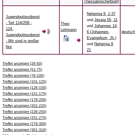
Thessalonicherbrief)
Nehemia 9, 1-37
Jugendgottesdienst
und
Jesaja 55, 11
- Teil 124/209 -
Theo
und
Johannes 14,
124.
Lehmann
6 (Johannes-
deutsc
Jugendgottesdienst
Evangelium, Jh.)
- Wir sind in großer
und
Nehemia 9,
Not
21
Treffer anzeigen (26-50)
Treffer anzeigen (51-75)
Treffer anzeigen (76-100)
Treffer anzeigen (101-125)
Treffer anzeigen (126-150)
Treffer anzeigen (151-175)
Treffer anzeigen (176-200)
Treffer anzeigen (201-225)
Treffer anzeigen (226-250)
Treffer anzeigen (251-275)
Treffer anzeigen (276-300)
Treffer anzeigen (301-316)