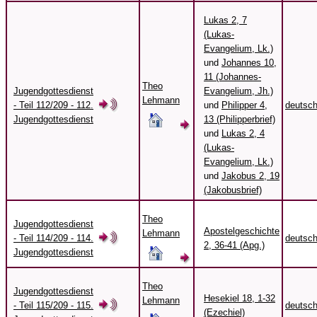
Lukas 2, 7
(Lukas-
Evangelium, Lk.)
und
Johannes 10,
11 (Johannes-
Theo
Jugendgottesdienst
Evangelium, Jh.)
Lehmann
- Teil 112/209 - 112.
und
Philipper 4,
deutsc
Jugendgottesdienst
13 (Philipperbrief)
und
Lukas 2, 4
(Lukas-
Evangelium, Lk.)
und
Jakobus 2, 19
(Jakobusbrief)
Theo
Jugendgottesdienst
Apostelgeschichte
Lehmann
- Teil 114/209 - 114.
deutsc
2, 36-41 (Apg.)
Jugendgottesdienst
Theo
Jugendgottesdienst
Hesekiel 18, 1-32
Lehmann
- Teil 115/209 - 115.
deutsc
(Ezechiel)