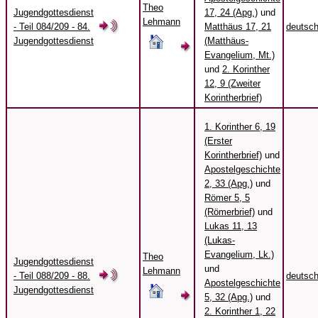
Theo
Jugendgottesdienst
17, 24 (Apg.)
und
Lehmann
- Teil 084/209 - 84.
Matthäus 17, 21
deutsc
Jugendgottesdienst
(Matthäus-
Evangelium, Mt.)
und
2. Korinther
12, 9 (Zweiter
Korintherbrief)
1. Korinther 6, 19
(Erster
Korintherbrief)
und
Apostelgeschichte
2, 33 (Apg.)
und
Römer 5, 5
(Römerbrief)
und
Lukas 11, 13
(Lukas-
Evangelium, Lk.)
Theo
Jugendgottesdienst
und
Lehmann
- Teil 088/209 - 88.
deutsc
Apostelgeschichte
Jugendgottesdienst
5, 32 (Apg.)
und
2. Korinther 1, 22