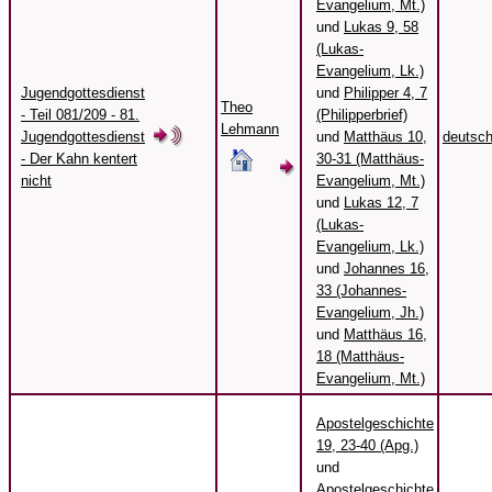
Evangelium, Mt.)
und
Lukas 9, 58
(Lukas-
Evangelium, Lk.)
Jugendgottesdienst
und
Philipper 4, 7
Theo
- Teil 081/209 - 81.
(Philipperbrief)
Lehmann
Jugendgottesdienst
und
Matthäus 10,
deutsc
- Der Kahn kentert
30-31 (Matthäus-
nicht
Evangelium, Mt.)
und
Lukas 12, 7
(Lukas-
Evangelium, Lk.)
und
Johannes 16,
33 (Johannes-
Evangelium, Jh.)
und
Matthäus 16,
18 (Matthäus-
Evangelium, Mt.)
Apostelgeschichte
19, 23-40 (Apg.)
und
Apostelgeschichte