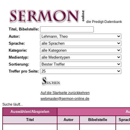
die Predigt-Datenbank
Titel, Bibelstelle:
Autor:
Sprache:
Kategorie:
Medientyp:
Sortierung:
Treffer pro Seite:
Auf die Startseite zurückkehren
webmaster@sermon-online.de
Suche läuft...
Auswählen/Abspielen
Au
Titel
Autor
Bibelstelle
Sprac