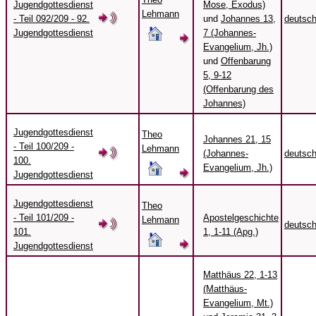
Jugendgottesdienst
Mose, Exodus)
Lehmann
- Teil 092/209 - 92.
und
Johannes 13,
deutsc
Jugendgottesdienst
7 (Johannes-
Evangelium, Jh.)
und
Offenbarung
5, 9-12
(Offenbarung des
Johannes)
Jugendgottesdienst
Theo
Johannes 21, 15
- Teil 100/209 -
Lehmann
(Johannes-
deutsc
100.
Evangelium, Jh.)
Jugendgottesdienst
Jugendgottesdienst
Theo
- Teil 101/209 -
Apostelgeschichte
Lehmann
deutsc
101.
1, 1-11 (Apg.)
Jugendgottesdienst
Matthäus 22, 1-13
(Matthäus-
Evangelium, Mt.)