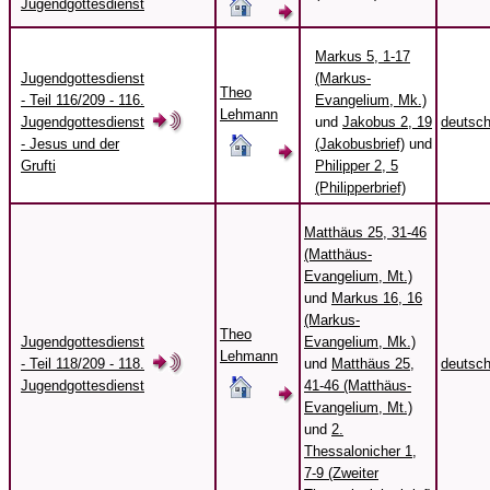
Jugendgottesdienst
Markus 5, 1-17
Jugendgottesdienst
(Markus-
Theo
- Teil 116/209 - 116.
Evangelium, Mk.)
Lehmann
Jugendgottesdienst
und
Jakobus 2, 19
deutsc
- Jesus und der
(Jakobusbrief)
und
Grufti
Philipper 2, 5
(Philipperbrief)
Matthäus 25, 31-46
(Matthäus-
Evangelium, Mt.)
und
Markus 16, 16
(Markus-
Theo
Jugendgottesdienst
Evangelium, Mk.)
Lehmann
- Teil 118/209 - 118.
und
Matthäus 25,
deutsc
Jugendgottesdienst
41-46 (Matthäus-
Evangelium, Mt.)
und
2.
Thessalonicher 1,
7-9 (Zweiter