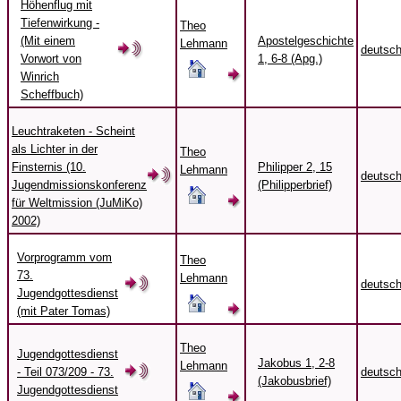
Höhenflug mit
Tiefenwirkung -
Theo
(Mit einem
Apostelgeschichte
Lehmann
deutsc
Vorwort von
1, 6-8 (Apg.)
Winrich
Scheffbuch)
Leuchtraketen - Scheint
als Lichter in der
Theo
Finsternis (10.
Philipper 2, 15
Lehmann
deutsc
Jugendmissionskonferenz
(Philipperbrief)
für Weltmission (JuMiKo)
2002)
Vorprogramm vom
Theo
73.
Lehmann
deutsc
Jugendgottesdienst
(mit Pater Tomas)
Theo
Jugendgottesdienst
Jakobus 1, 2-8
Lehmann
- Teil 073/209 - 73.
deutsc
(Jakobusbrief)
Jugendgottesdienst