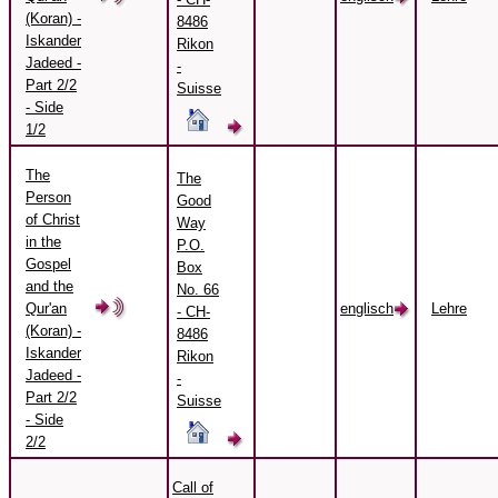
(Koran) -
8486
Iskander
Rikon
Jadeed -
-
Part 2/2
Suisse
- Side
1/2
The
The
Person
Good
of Christ
Way
in the
P.O.
Gospel
Box
and the
No. 66
Qur'an
englisch
Lehre
- CH-
(Koran) -
8486
Iskander
Rikon
Jadeed -
-
Part 2/2
Suisse
- Side
2/2
Call of