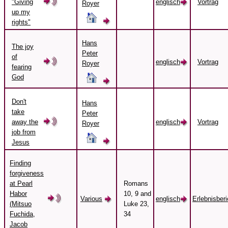
"Giving
englisch
Vortrag
Royer
up my
rights"
Hans
The joy
Peter
of
englisch
Vortrag
Royer
fearing
God
Don't
Hans
take
Peter
away the
englisch
Vortrag
Royer
job from
Jesus
Finding
forgiveness
at Pearl
Romans
Habor
10, 9 and
Various
englisch
Erlebnisberi
(Mitsuo
Luke 23,
Fuchida,
34
Jacob