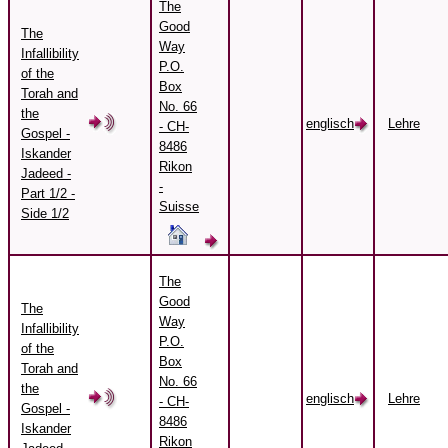
The
Good
The
Way
Infallibility
P.O.
of the
Box
Torah and
No. 66
the
englisch
Lehre
- CH-
Gospel -
8486
Iskander
Rikon
Jadeed -
-
Part 1/2 -
Suisse
Side 1/2
The
Good
The
Way
Infallibility
P.O.
of the
Box
Torah and
No. 66
the
englisch
Lehre
- CH-
Gospel -
8486
Iskander
Rikon