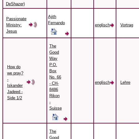
DeShazer)
Ajith
Passionate
Fernando
Ministry:
englisch
Vortrag
Jesus
The
Good
Way
P.O.
How do
Box
we pray?
No. 66
-
englisch
Lehre
- CH-
Iskander
8486
Jadeed -
Rikon
Side 1/2
-
Suisse
The
Good