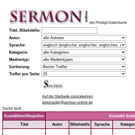
die Predigt-Datenbank
Titel, Bibelstelle:
Autor:
Sprache:
Kategorie:
Medientyp:
Sortierung:
Treffer pro Seite:
Auf die Startseite zurückkehren
webmaster@sermon-online.de
Suche läuft...
Auswählen/Abspielen
Auswahl ände
Titel
Autor
Bibelstelle
Sprache
Kategor