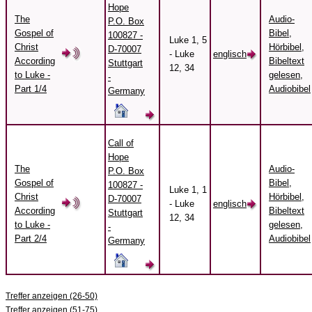
Hope
The
Audio-
P.O. Box
Gospel of
Bibel,
100827 -
Luke 1, 5
Christ
Hörbibel,
D-70007
- Luke
englisch
According
Bibeltext
Stuttgart
12, 34
to Luke -
gelesen,
-
Part 1/4
Audiobibel
Germany
Call of
Hope
The
Audio-
P.O. Box
Gospel of
Bibel,
100827 -
Luke 1, 1
Christ
Hörbibel,
D-70007
- Luke
englisch
According
Bibeltext
Stuttgart
12, 34
to Luke -
gelesen,
-
Part 2/4
Audiobibel
Germany
Treffer anzeigen (26-50)
Treffer anzeigen (51-75)