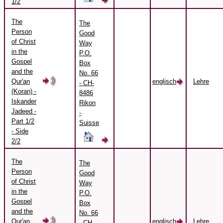
1/2
The
The
Person
Good
of Christ
Way
in the
P.O.
Gospel
Box
and the
No. 66
Qur'an
englisch
Lehre
- CH-
(Koran) -
8486
Iskander
Rikon
Jadeed -
-
Part 1/2
Suisse
- Side
2/2
The
The
Person
Good
of Christ
Way
in the
P.O.
Gospel
Box
and the
No. 66
Qur'an
englisch
Lehre
- CH-