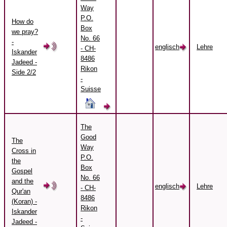
Way
P.O.
How do
Box
we pray?
No. 66
-
englisch
Lehre
- CH-
Iskander
8486
Jadeed -
Rikon
Side 2/2
-
Suisse
The
Good
The
Way
Cross in
P.O.
the
Box
Gospel
No. 66
and the
englisch
Lehre
- CH-
Qur'an
8486
(Koran) -
Rikon
Iskander
-
Jadeed -