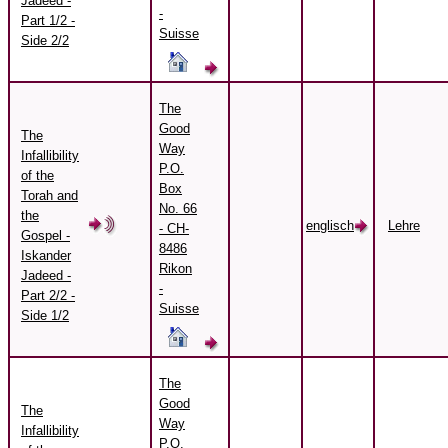
Jadeed -
-
Part 1/2 -
Suisse
Side 2/2
The
Good
The
Way
Infallibility
P.O.
of the
Box
Torah and
No. 66
the
englisch
Lehre
- CH-
Gospel -
8486
Iskander
Rikon
Jadeed -
-
Part 2/2 -
Suisse
Side 1/2
The
Good
The
Way
Infallibility
P.O.