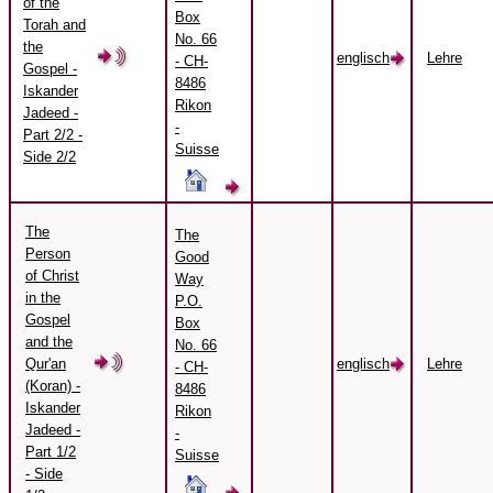
of the
Box
Torah and
No. 66
the
englisch
Lehre
- CH-
Gospel -
8486
Iskander
Rikon
Jadeed -
-
Part 2/2 -
Suisse
Side 2/2
The
The
Person
Good
of Christ
Way
in the
P.O.
Gospel
Box
and the
No. 66
Qur'an
englisch
Lehre
- CH-
(Koran) -
8486
Iskander
Rikon
Jadeed -
-
Part 1/2
Suisse
- Side