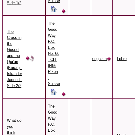
Suisse
Side 1/2
The
Good
The
Way
Cross in
P.O.
the
Box
Gospel
No. 66
and the
englisch
Lehre
- CH-
Qur'an
8486
(Koran) -
Rikon
Iskander
-
Jadeed -
Suisse
Side 2/2
The
Good
Way
What do
P.O.
you
Box
think