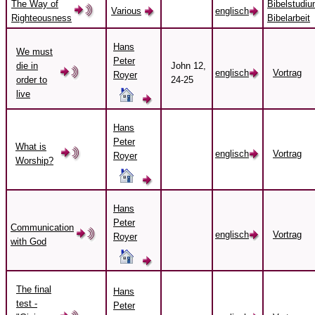
The Way of
Bibelstudiu
Various
englisch
Righteousness
Bibelarbeit
Hans
We must
Peter
die in
John 12,
englisch
Vortrag
Royer
order to
24-25
live
Hans
Peter
What is
englisch
Vortrag
Royer
Worship?
Hans
Peter
Communication
englisch
Vortrag
Royer
with God
The final
Hans
test -
Peter