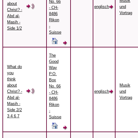
Musik
No. 66
about
englisch
und
- CH-
Christ? -
Vortrag
8486
Abd al-
Rikon
Masih -
-
Side 1/2
Suisse
The
Good
What do
Way
you
P.O.
think
Box
about
Musik
No. 66
Christ? -
englisch
und
- CH-
Abd al-
Vortrag
8486
Masih -
Rikon
Side 2/2
-
3 4 6 7
Suisse