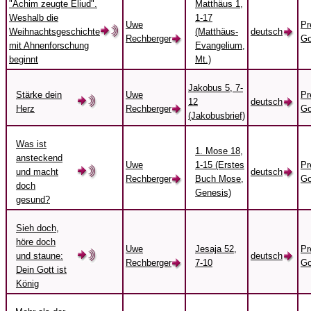
"Achim zeugte Eliud".
Matthäus 1,
Weshalb die
1-17
Uwe
Pr
Weihnachtsgeschichte
(Matthäus-
deutsch
Rechberger
Go
mit Ahnenforschung
Evangelium,
beginnt
Mt.)
Jakobus 5, 7-
Stärke dein
Uwe
Pr
12
deutsch
Herz
Rechberger
Go
(Jakobusbrief)
Was ist
1. Mose 18,
ansteckend
Uwe
1-15 (Erstes
Pr
und macht
deutsch
Rechberger
Buch Mose,
Go
doch
Genesis)
gesund?
Sieh doch,
höre doch
Uwe
Jesaja 52,
Pr
und staune:
deutsch
Rechberger
7-10
Go
Dein Gott ist
König