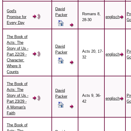
David
God's
Romans 8,
Pr
Packer
Promise for
englisch
28-30
Go
Every Day
The Book of
Acts: The
David
Story of Us -
Acts 20, 17-
Pr
Packer
Part 22/29 -
englisch
32
Go
Character:
Where It
Counts
The Book of
Acts: The
David
Story of Us -
Acts 9, 36-
Pr
Packer
englisch
Part 23/29 -
42
Go
A Woman's
Faith
The Book of
Acts: The