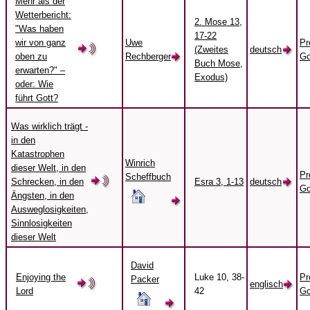
Mehr als der
Wetterbericht:
2. Mose 13,
"Was haben
17-22
wir von ganz
Uwe
Pr
(Zweites
deutsch
oben zu
Rechberger
Go
Buch Mose,
erwarten?" –
Exodus)
oder: Wie
führt Gott?
Was wirklich trägt -
in den
Katastrophen
Winrich
dieser Welt, in den
Pr
Scheffbuch
Schrecken, in den
Esra 3, 1-13
deutsch
Go
Ängsten, in den
Ausweglosigkeiten,
Sinnlosigkeiten
dieser Welt
David
Enjoying the
Luke 10, 38-
Pr
Packer
englisch
Lord
42
Go