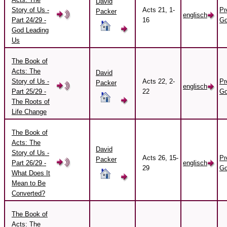
David
Story of Us -
Acts 21, 1-
Pr
Packer
englisch
Part 24/29 -
16
Go
God Leading
Us
The Book of
Acts: The
David
Story of Us -
Acts 22, 2-
Pr
Packer
englisch
Part 25/29 -
22
Go
The Roots of
Life Change
The Book of
Acts: The
David
Story of Us -
Acts 26, 15-
Pr
Packer
Part 26/29 -
englisch
29
Go
What Does It
Mean to Be
Converted?
The Book of
Acts: The