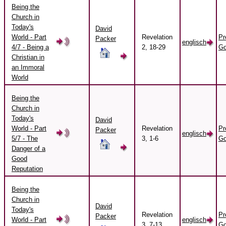
Being the
Church in
Today's
David
World - Part
Revelation
Pr
Packer
englisch
4/7 - Being a
2, 18-29
Go
Christian in
an Immoral
World
Being the
Church in
Today's
David
World - Part
Revelation
Pr
Packer
englisch
5/7 - The
3, 1-6
Go
Danger of a
Good
Reputation
Being the
Church in
David
Today's
Revelation
Pr
Packer
World - Part
englisch
3, 7-13
Go