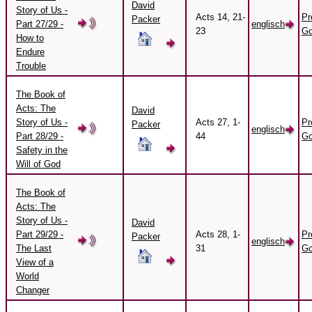
David
Story of Us -
Acts 14, 21-
Pr
Packer
Part 27/29 -
englisch
23
Go
How to
Endure
Trouble
The Book of
Acts: The
David
Story of Us -
Acts 27, 1-
Pr
Packer
englisch
Part 28/29 -
44
Go
Safety in the
Will of God
The Book of
Acts: The
Story of Us -
David
Part 29/29 -
Acts 28, 1-
Pr
Packer
englisch
The Last
31
Go
View of a
World
Changer