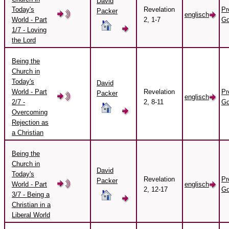
David
Today's
Revelation
Pr
Packer
englisch
World - Part
2, 1-7
Go
1/7 - Loving
the Lord
Being the
Church in
Today's
David
World - Part
Revelation
Pr
Packer
englisch
2/7 -
2, 8-11
Go
Overcoming
Rejection as
a Christian
Being the
Church in
David
Today's
Revelation
Pr
Packer
World - Part
englisch
2, 12-17
Go
3/7 - Being a
Christian in a
Liberal World