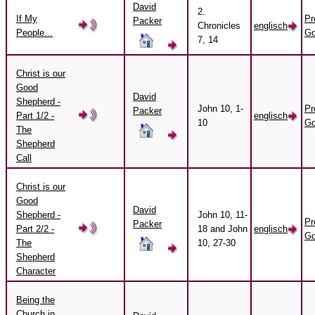
David
2.
If My
Pr
Packer
Chronicles
englisch
People...
Go
7, 14
Christ is our
Good
David
Shepherd -
John 10, 1-
Pr
Packer
Part 1/2 -
englisch
10
Go
The
Shepherd
Call
Christ is our
Good
David
Shepherd -
John 10, 11-
Pr
Packer
Part 2/2 -
18 and John
englisch
Go
The
10, 27-30
Shepherd
Character
Being the
Church in