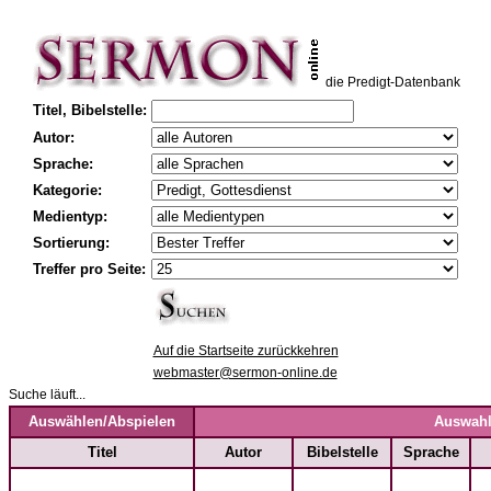
die Predigt-Datenbank
Titel, Bibelstelle:
Autor:
Sprache:
Kategorie:
Medientyp:
Sortierung:
Treffer pro Seite:
Auf die Startseite zurückkehren
webmaster@sermon-online.de
Suche läuft...
Auswählen/Abspielen
Auswahl
Titel
Autor
Bibelstelle
Sprache