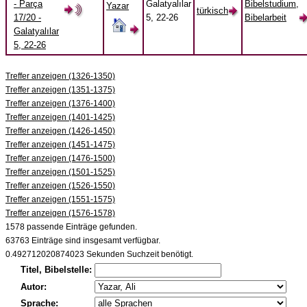
- Parça
Galatyalılar
Bibelstudium,
Yazar
türkisch
17/20 -
5, 22-26
Bibelarbeit
Galatyalılar
5, 22-26
Treffer anzeigen (1326-1350)
Treffer anzeigen (1351-1375)
Treffer anzeigen (1376-1400)
Treffer anzeigen (1401-1425)
Treffer anzeigen (1426-1450)
Treffer anzeigen (1451-1475)
Treffer anzeigen (1476-1500)
Treffer anzeigen (1501-1525)
Treffer anzeigen (1526-1550)
Treffer anzeigen (1551-1575)
Treffer anzeigen (1576-1578)
1578 passende Einträge gefunden.
63763 Einträge sind insgesamt verfügbar.
0.492712020874023 Sekunden Suchzeit benötigt.
Titel, Bibelstelle:
Autor:
Sprache: