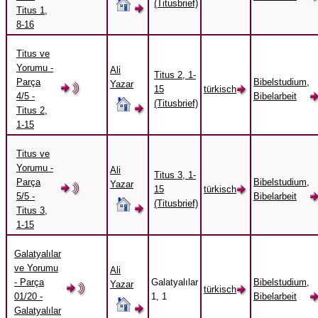
(Titusbrief)
Titus 1,
8-16
Titus ve
Yorumu -
Ali
Titus 2, 1-
Parça
Bibelstudium,
Yazar
15
türkisch
4/5 -
Bibelarbeit
(Titusbrief)
Titus 2,
1-15
Titus ve
Yorumu -
Ali
Titus 3, 1-
Parça
Bibelstudium,
Yazar
15
türkisch
5/5 -
Bibelarbeit
(Titusbrief)
Titus 3,
1-15
Galatyalılar
ve Yorumu
Ali
- Parça
Galatyalılar
Bibelstudium,
Yazar
türkisch
01/20 -
1, 1
Bibelarbeit
Galatyalılar