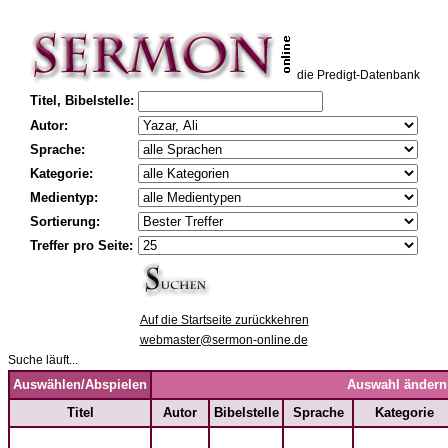
die Predigt-Datenbank
Titel, Bibelstelle:
Autor:
Sprache:
Kategorie:
Medientyp:
Sortierung:
Treffer pro Seite:
Auf die Startseite zurückkehren
webmaster@sermon-online.de
Suche läuft...
Auswählen/Abspielen
Auswahl ändern
Titel
Autor
Bibelstelle
Sprache
Kategorie