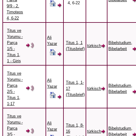
4, 6-22
9/9 - 2.
Timoteos
4, 6-22
Titus ve
Yorumu -
Ali
Parça
Titus 1, 1
Bibelstudium,
Yazar
türkisch
1/5 -
(Titusbrief)
Bibelarbeit
Titus 1,
1 - Giriş
Titus ve
Yorumu -
Ali
Titus 1, 1-
Parça
Bibelstudium,
Yazar
17
türkisch
2/5 -
Bibelarbeit
(Titusbrief)
Titus 1,
1-17
Titus ve
Yorumu -
Ali
Titus 1, 8-
Parça
Bibelstudium,
Yazar
16
türkisch
3/5 -
Bibelarbeit