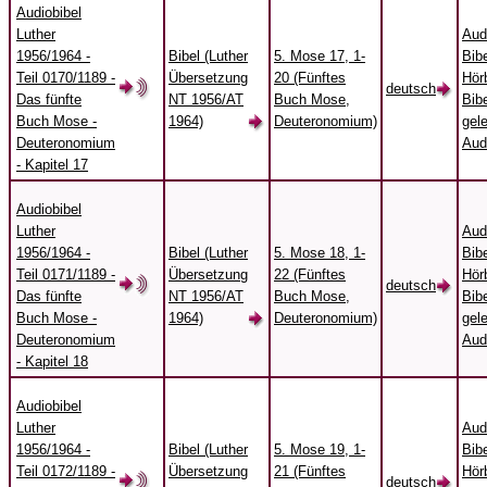
Audiobibel
Luther
Aud
1956/1964 -
Bibel (Luther
5. Mose 17, 1-
Bibe
Teil 0170/1189 -
Übersetzung
20 (Fünftes
Hörb
deutsch
Das fünfte
NT 1956/AT
Buch Mose,
Bibe
Buch Mose -
1964)
Deuteronomium)
gel
Deuteronomium
Aud
- Kapitel 17
Audiobibel
Luther
Aud
1956/1964 -
Bibel (Luther
5. Mose 18, 1-
Bibe
Teil 0171/1189 -
Übersetzung
22 (Fünftes
Hörb
deutsch
Das fünfte
NT 1956/AT
Buch Mose,
Bibe
Buch Mose -
1964)
Deuteronomium)
gel
Deuteronomium
Aud
- Kapitel 18
Audiobibel
Luther
Aud
1956/1964 -
Bibel (Luther
5. Mose 19, 1-
Bibe
Teil 0172/1189 -
Übersetzung
21 (Fünftes
Hörb
deutsch