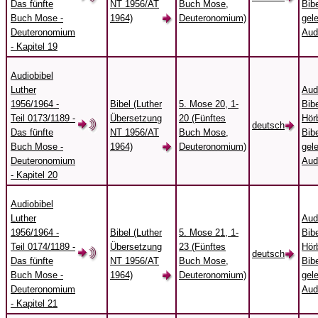
Das fünfte
NT 1956/AT
Buch Mose,
Bibe
Buch Mose -
1964)
Deuteronomium)
gel
Deuteronomium
Aud
- Kapitel 19
Audiobibel
Luther
Aud
1956/1964 -
Bibel (Luther
5. Mose 20, 1-
Bibe
Teil 0173/1189 -
Übersetzung
20 (Fünftes
Hörb
deutsch
Das fünfte
NT 1956/AT
Buch Mose,
Bibe
Buch Mose -
1964)
Deuteronomium)
gel
Deuteronomium
Aud
- Kapitel 20
Audiobibel
Luther
Aud
1956/1964 -
Bibel (Luther
5. Mose 21, 1-
Bibe
Teil 0174/1189 -
Übersetzung
23 (Fünftes
Hörb
deutsch
Das fünfte
NT 1956/AT
Buch Mose,
Bibe
Buch Mose -
1964)
Deuteronomium)
gel
Deuteronomium
Aud
- Kapitel 21