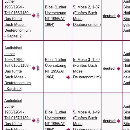
Luther
Aud
1956/1964 -
Bibel (Luther
5. Mose 2, 1-37
Bibe
Teil 0155/1189 -
Übersetzung
(Fünftes Buch
Hörb
deutsch
Das fünfte
NT 1956/AT
Mose,
Bibe
Buch Mose -
1964)
Deuteronomium)
gel
Deuteronomium
Aud
- Kapitel 2
Audiobibel
Luther
Aud
1956/1964 -
Bibel (Luther
5. Mose 3, 1-29
Bibe
Teil 0156/1189 -
Übersetzung
(Fünftes Buch
Hörb
deutsch
Das fünfte
NT 1956/AT
Mose,
Bibe
Buch Mose -
1964)
Deuteronomium)
gel
Deuteronomium
Aud
- Kapitel 3
Audiobibel
Luther
Aud
1956/1964 -
Bibel (Luther
5. Mose 4, 1-49
Bibe
Teil 0157/1189 -
Übersetzung
(Fünftes Buch
Hörb
deutsch
Das fünfte
NT 1956/AT
Mose,
Bibe
Buch Mose -
1964)
Deuteronomium)
gel