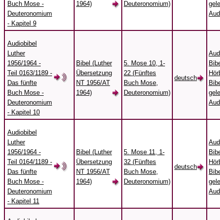
Buch Mose -
1964)
Deuteronomium)
gel
Deuteronomium
Aud
- Kapitel 9
Audiobibel
Luther
Aud
1956/1964 -
Bibel (Luther
5. Mose 10, 1-
Bibe
Teil 0163/1189 -
Übersetzung
22 (Fünftes
Hörb
deutsch
Das fünfte
NT 1956/AT
Buch Mose,
Bibe
Buch Mose -
1964)
Deuteronomium)
gel
Deuteronomium
Aud
- Kapitel 10
Audiobibel
Luther
Aud
1956/1964 -
Bibel (Luther
5. Mose 11, 1-
Bibe
Teil 0164/1189 -
Übersetzung
32 (Fünftes
Hörb
deutsch
Das fünfte
NT 1956/AT
Buch Mose,
Bibe
Buch Mose -
1964)
Deuteronomium)
gel
Deuteronomium
Aud
- Kapitel 11