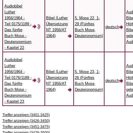
Audiobibel
Luther
Aud
1956/1964 -
Bibel (Luther
5. Mose 22, 1-
Bibe
Teil 0175/1189 -
Übersetzung
29 (Fünftes
Hörb
deutsch
Das fünfte
NT 1956/AT
Buch Mose,
Bibe
Buch Mose -
1964)
Deuteronomium)
gel
Deuteronomium
Aud
- Kapitel 22
Audiobibel
Luther
Aud
1956/1964 -
Bibel (Luther
5. Mose 23, 1-
Bibe
Teil 0176/1189 -
Übersetzung
26 (Fünftes
Hörb
deutsch
Das fünfte
NT 1956/AT
Buch Mose,
Bibe
Buch Mose -
1964)
Deuteronomium)
gel
Deuteronomium
Aud
- Kapitel 23
Treffer anzeigen (3401-3425)
Treffer anzeigen (3426-3450)
Treffer anzeigen (3451-3475)
Treffer anzeigen (3476-3500)