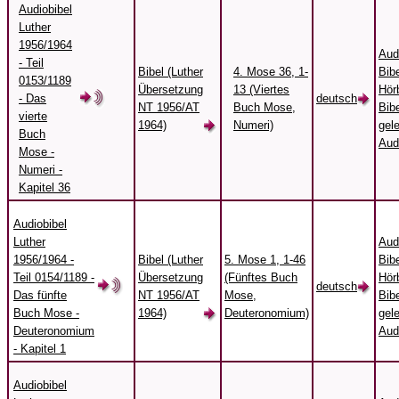
Audiobibel
Luther
1956/1964
Aud
- Teil
Bibel (Luther
4. Mose 36, 1-
Bibe
0153/1189
Übersetzung
13 (Viertes
Hörb
- Das
deutsch
NT 1956/AT
Buch Mose,
Bibe
vierte
1964)
Numeri)
gel
Buch
Aud
Mose -
Numeri -
Kapitel 36
Audiobibel
Luther
Aud
1956/1964 -
Bibel (Luther
5. Mose 1, 1-46
Bibe
Teil 0154/1189 -
Übersetzung
(Fünftes Buch
Hörb
deutsch
Das fünfte
NT 1956/AT
Mose,
Bibe
Buch Mose -
1964)
Deuteronomium)
gel
Deuteronomium
Aud
- Kapitel 1
Audiobibel