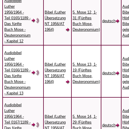
Audiobibel
Luther
Aud
1956/1964 -
Bibel (Luther
5. Mose 12, 1-
Bibe
Teil 0165/1189 -
Übersetzung
31 (Fünftes
Hörb
deutsch
Das fünfte
NT 1956/AT
Buch Mose,
Bibe
Buch Mose -
1964)
Deuteronomium)
gel
Deuteronomium
Aud
- Kapitel 12
Audiobibel
Luther
Aud
1956/1964 -
Bibel (Luther
5. Mose 13, 1-
Bibe
Teil 0166/1189 -
Übersetzung
19 (Fünftes
Hörb
deutsch
Das fünfte
NT 1956/AT
Buch Mose,
Bibe
Buch Mose -
1964)
Deuteronomium)
gel
Deuteronomium
Aud
- Kapitel 13
Audiobibel
Luther
Aud
1956/1964 -
Bibel (Luther
5. Mose 14, 1-
Bibe
Teil 0167/1189 -
Übersetzung
29 (Fünftes
Hörb
deutsch
Das fünfte
NT 1956/AT
Buch Mose,
Bibe