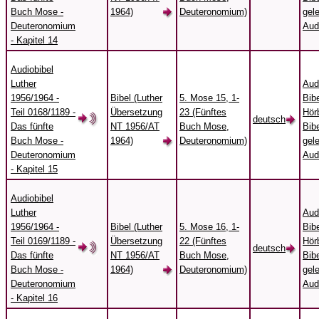
Buch Mose -
1964)
Deuteronomium)
gel
Deuteronomium
Aud
- Kapitel 14
Audiobibel
Luther
Aud
1956/1964 -
Bibel (Luther
5. Mose 15, 1-
Bibe
Teil 0168/1189 -
Übersetzung
23 (Fünftes
Hörb
deutsch
Das fünfte
NT 1956/AT
Buch Mose,
Bibe
Buch Mose -
1964)
Deuteronomium)
gel
Deuteronomium
Aud
- Kapitel 15
Audiobibel
Luther
Aud
1956/1964 -
Bibel (Luther
5. Mose 16, 1-
Bibe
Teil 0169/1189 -
Übersetzung
22 (Fünftes
Hörb
deutsch
Das fünfte
NT 1956/AT
Buch Mose,
Bibe
Buch Mose -
1964)
Deuteronomium)
gel
Deuteronomium
Aud
- Kapitel 16