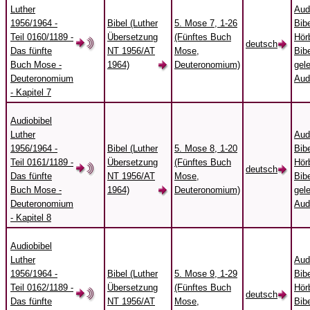
Luther
Aud
1956/1964 -
Bibel (Luther
5. Mose 7, 1-26
Bibe
Teil 0160/1189 -
Übersetzung
(Fünftes Buch
Hörb
deutsch
Das fünfte
NT 1956/AT
Mose,
Bibe
Buch Mose -
1964)
Deuteronomium)
gel
Deuteronomium
Aud
- Kapitel 7
Audiobibel
Luther
Aud
1956/1964 -
Bibel (Luther
5. Mose 8, 1-20
Bibe
Teil 0161/1189 -
Übersetzung
(Fünftes Buch
Hörb
deutsch
Das fünfte
NT 1956/AT
Mose,
Bibe
Buch Mose -
1964)
Deuteronomium)
gel
Deuteronomium
Aud
- Kapitel 8
Audiobibel
Luther
Aud
1956/1964 -
Bibel (Luther
5. Mose 9, 1-29
Bibe
Teil 0162/1189 -
Übersetzung
(Fünftes Buch
Hörb
deutsch
Das fünfte
NT 1956/AT
Mose,
Bibe