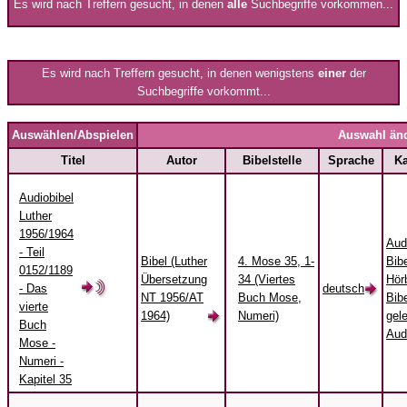
Es wird nach Treffern gesucht, in denen
alle
Suchbegriffe vorkommen...
Es wird nach Treffern gesucht, in denen wenigstens
einer
der
Suchbegriffe vorkommt...
Auswählen/Abspielen
Auswahl än
Titel
Autor
Bibelstelle
Sprache
Ka
Audiobibel
Luther
1956/1964
Aud
- Teil
Bibel (Luther
4. Mose 35, 1-
Bibe
0152/1189
Übersetzung
34 (Viertes
Hörb
- Das
deutsch
NT 1956/AT
Buch Mose,
Bibe
vierte
1964)
Numeri)
gel
Buch
Aud
Mose -
Numeri -
Kapitel 35