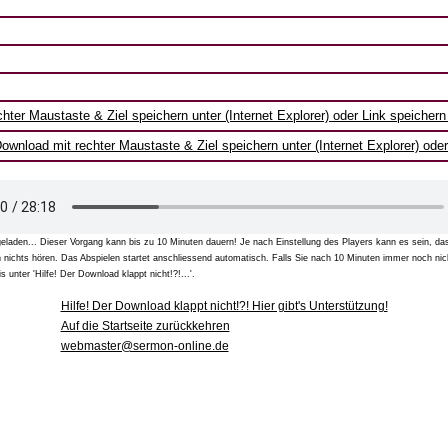
hter Maustaste & Ziel speichern unter (Internet Explorer) oder Link speicher
ownload mit rechter Maustaste & Ziel speichern unter (Internet Explorer) ode
geladen... Dieser Vorgang kann bis zu 10 Minuten dauern! Je nach Einstellung des Players kann es sein, das
h nichts hören. Das Abspielen startet anschliessend automatisch. Falls Sie nach 10 Minuten immer noch nic
s unter 'Hilfe! Der Download klappt nicht!?!...'.
Hilfe! Der Download klappt nicht!?! Hier gibt's Unterstützung!
Auf die Startseite zurückkehren
webmaster@sermon-online.de