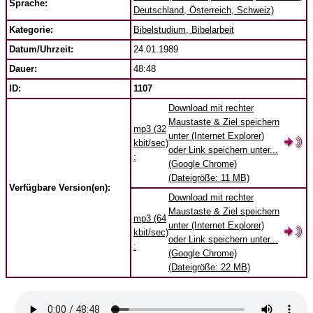
Sprache:
Deutschland, Österreich, Schweiz)
Kategorie:
Bibelstudium, Bibelarbeit
Datum/Uhrzeit:
24.01.1989
Dauer:
48:48
ID:
1107
Download mit rechter
Maustaste & Ziel speichern
mp3 (32
unter (Internet Explorer)
kbit/sec)
oder Link speichern unter...
:
(Google Chrome)
(Dateigröße: 11 MB)
Verfügbare Version(en):
Download mit rechter
Maustaste & Ziel speichern
mp3 (64
unter (Internet Explorer)
kbit/sec)
oder Link speichern unter...
:
(Google Chrome)
(Dateigröße: 22 MB)