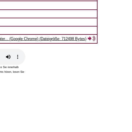
nter... (Google Chrome) (Dateigröße: 712498 Bytes)
s Sie innerhalb
hts hören, lesen Sie