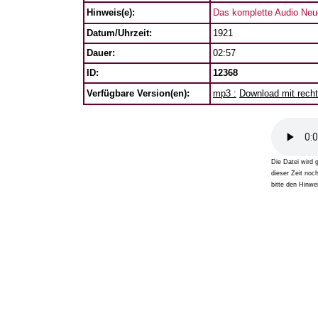
Hinweis(e):
Das komplette Audio Neue
Datum/Uhrzeit:
1921
Dauer:
02:57
ID:
12368
Verfügbare Version(en):
mp3 :
Download mit recht
Die Datei wird 
dieser Zeit noc
bitte den Hinwei