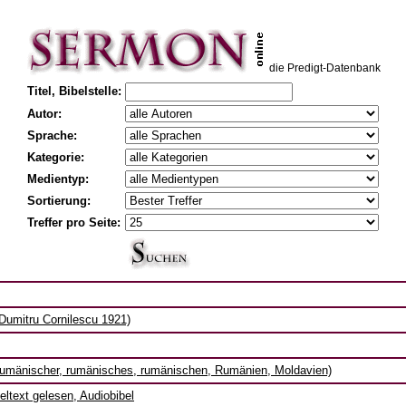
die Predigt-Datenbank
Titel, Bibelstelle:
Autor:
Sprache:
Kategorie:
Medientyp:
Sortierung:
Treffer pro Seite:
 Dumitru Cornilescu 1921)
rumänischer, rumänisches, rumänischen, Rumänien, Moldavien)
eltext gelesen, Audiobibel