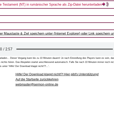
 Testament (NT) in rumänischer Sprache als Zip-Datei herunterladen
er Maustaste & Ziel speichern unter (Internet Explorer) oder Link speichern u
geladen... Dieser Vorgang kann bis zu 10 Minuten dauern! Je nach Einstellung des Players kann es sein, das
h nichts hören. Das Abspielen startet anschliessend automatisch. Falls Sie nach 10 Minuten immer noch nic
s unter 'Hilfe! Der Download klappt nicht!?!...'.
Hilfe! Der Download klappt nicht!?! Hier gibt's Unterstützung!
Auf die Startseite zurückkehren
webmaster@sermon-online.de