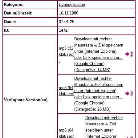
Kategorie:
Evangelisation
Datum/Uhrzeit:
16.11.1986
Dauer:
01:01:25
ID:
1472
Download mit rechter
Maustaste & Ziel speichern
mp3 (32
unter (Internet Explorer)
kbit/sec)
oder Link speichern unter...
:
(Google Chrome)
(Dateigröße: 14 MB)
Download mit rechter
Maustaste & Ziel speichern
mp3 (64
unter (Internet Explorer)
kbit/sec)
oder Link speichern unter...
Verfügbare Version(en):
:
(Google Chrome)
(Dateigröße: 28 MB)
Download mit rechter
Maustaste & Ziel
mp3 (64
speichern unter
kbit/sec)
(Internet Explorer)