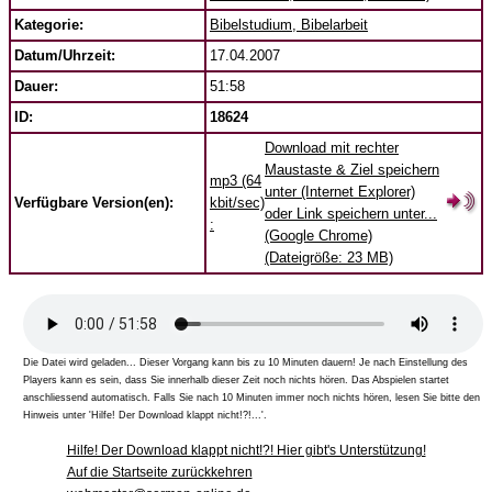
Kategorie:
Bibelstudium, Bibelarbeit
Datum/Uhrzeit:
17.04.2007
Dauer:
51:58
ID:
18624
Download mit rechter
Maustaste & Ziel speichern
mp3 (64
unter (Internet Explorer)
Verfügbare Version(en):
kbit/sec)
oder Link speichern unter...
:
(Google Chrome)
(Dateigröße: 23 MB)
Die Datei wird geladen... Dieser Vorgang kann bis zu 10 Minuten dauern! Je nach Einstellung des
Players kann es sein, dass Sie innerhalb dieser Zeit noch nichts hören. Das Abspielen startet
anschliessend automatisch. Falls Sie nach 10 Minuten immer noch nichts hören, lesen Sie bitte den
Hinweis unter 'Hilfe! Der Download klappt nicht!?!...'.
Hilfe! Der Download klappt nicht!?! Hier gibt's Unterstützung!
Auf die Startseite zurückkehren