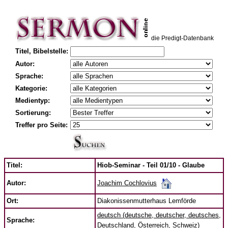
die Predigt-Datenbank
Titel, Bibelstelle:
Autor:
Sprache:
Kategorie:
Medientyp:
Sortierung:
Treffer pro Seite:
Titel:
Hiob-Seminar - Teil 01/10 - Glaube
Joachim Cochlovius
Autor:
Ort:
Diakonissenmutterhaus Lemförde
deutsch (deutsche, deutscher, deutsches,
Sprache:
Deutschland, Österreich, Schweiz)