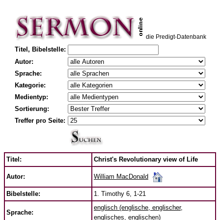
die Predigt-Datenbank
Titel, Bibelstelle:
Autor:
Sprache:
Kategorie:
Medientyp:
Sortierung:
Treffer pro Seite:
Titel:
Christ's Revolutionary view of Life
William MacDonald
Autor:
Bibelstelle:
1. Timothy 6, 1-21
englisch (englische, englischer,
Sprache:
englisches, englischen)