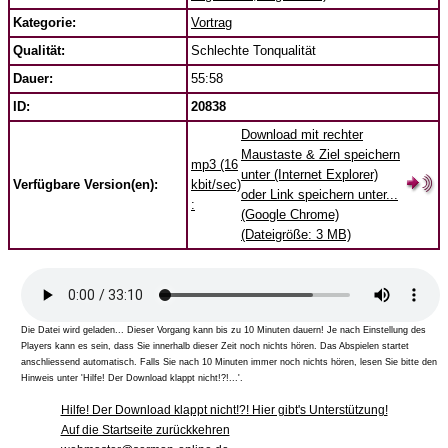
Kategorie:
Vortrag
Qualität:
Schlechte Tonqualität
Dauer:
55:58
ID:
20838
Download mit rechter
Maustaste & Ziel speichern
mp3 (16
unter (Internet Explorer)
Verfügbare Version(en):
kbit/sec)
oder Link speichern unter...
:
(Google Chrome)
(Dateigröße: 3 MB)
Die Datei wird geladen... Dieser Vorgang kann bis zu 10 Minuten dauern! Je nach Einstellung des
Players kann es sein, dass Sie innerhalb dieser Zeit noch nichts hören. Das Abspielen startet
anschliessend automatisch. Falls Sie nach 10 Minuten immer noch nichts hören, lesen Sie bitte den
Hinweis unter 'Hilfe! Der Download klappt nicht!?!...'.
Hilfe! Der Download klappt nicht!?! Hier gibt's Unterstützung!
Auf die Startseite zurückkehren