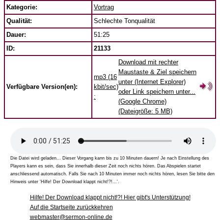
Kategorie:
Vortrag
Qualität:
Schlechte Tonqualität
Dauer:
51:25
ID:
21133
Download mit rechter
Maustaste & Ziel speichern
mp3 (16
unter (Internet Explorer)
Verfügbare Version(en):
kbit/sec)
oder Link speichern unter...
:
(Google Chrome)
(Dateigröße: 5 MB)
Die Datei wird geladen... Dieser Vorgang kann bis zu 10 Minuten dauern! Je nach Einstellung des
Players kann es sein, dass Sie innerhalb dieser Zeit noch nichts hören. Das Abspielen startet
anschliessend automatisch. Falls Sie nach 10 Minuten immer noch nichts hören, lesen Sie bitte den
Hinweis unter 'Hilfe! Der Download klappt nicht!?!...'.
Hilfe! Der Download klappt nicht!?! Hier gibt's Unterstützung!
Auf die Startseite zurückkehren
webmaster@sermon-online.de