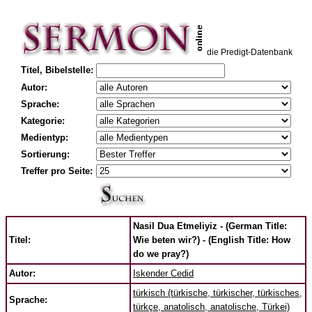
die Predigt-Datenbank
Titel, Bibelstelle:
Autor:
Sprache:
Kategorie:
Medientyp:
Sortierung:
Treffer pro Seite:
Nasil Dua Etmeliyiz - (German Title:
Titel:
Wie beten wir?) - (English Title: How
do we pray?)
Autor:
Iskender Cedid
türkisch (türkische, türkischer, türkisches,
Sprache:
türkçe, anatolisch, anatolische, Türkei)