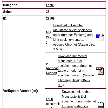
Kategorie:
Lehre
Seiten:
36
ID:
22569
Download mit rechter
Maustaste & Ziel speichern
MS
unter (Internet Explorer) oder
Word
Link speichern unter...
:
(Google Chrome) (Dateigröße:
3 MB)
Download mit rechter
Maustaste & Ziel
pdf
speichern unter (Internet
(Acrobat
Explorer) oder Link
Reader)
speichern unter... (Google
:
Chrome) (Dateigröße: 2
MB)
Verfügbare Version(en):
Download mit rechter
Maustaste & Ziel
epub
speichern unter (Internet
(electronic
Explorer) oder Link