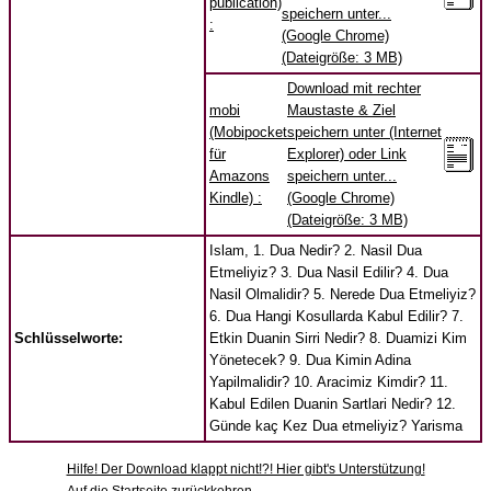
publication)
speichern unter...
:
(Google Chrome)
(Dateigröße: 3 MB)
Download mit rechter
mobi
Maustaste & Ziel
(Mobipocket
speichern unter (Internet
für
Explorer) oder Link
Amazons
speichern unter...
Kindle) :
(Google Chrome)
(Dateigröße: 3 MB)
Islam, 1. Dua Nedir? 2. Nasil Dua
Etmeliyiz? 3. Dua Nasil Edilir? 4. Dua
Nasil Olmalidir? 5. Nerede Dua Etmeliyiz?
6. Dua Hangi Kosullarda Kabul Edilir? 7.
Schlüsselworte:
Etkin Duanin Sirri Nedir? 8. Duamizi Kim
Yönetecek? 9. Dua Kimin Adina
Yapilmalidir? 10. Aracimiz Kimdir? 11.
Kabul Edilen Duanin Sartlari Nedir? 12.
Günde kaç Kez Dua etmeliyiz? Yarisma
Hilfe! Der Download klappt nicht!?! Hier gibt's Unterstützung!