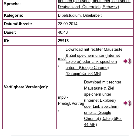
deutsch (deutsche, deutscher, deutsches,
Sprache:
Deutschland, Österreich, Schweiz)
Kategorie:
Bibelstudium, Bibelarbeit
Datum/Uhrzeit:
28.09.2014
Dauer:
48:43
ID:
25913
Download mit rechter Maustaste
& Ziel speichern unter (Internet
mp3
Explorer) oder Link speichern
:
unter... (Google Chrome)
(Dateigröße: 53 MB)
Download mit rechter
Verfügbare Version(en):
Maustaste & Ziel
speichern unter
mp3 -
(Internet Explorer)
Predigt/Vortrag
oder Link speichern
:
unter... (Google
Chrome) (Dateigröße:
44 MB)