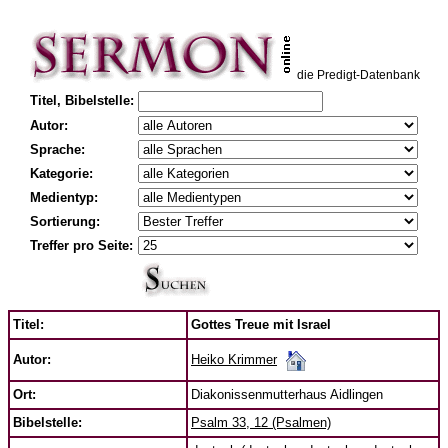
die Predigt-Datenbank
Titel, Bibelstelle:
Autor:
Sprache:
Kategorie:
Medientyp:
Sortierung:
Treffer pro Seite:
Titel:
Gottes Treue mit Israel
Heiko Krimmer
Autor:
Ort:
Diakonissenmutterhaus Aidlingen
Bibelstelle:
Psalm 33, 12 (Psalmen)