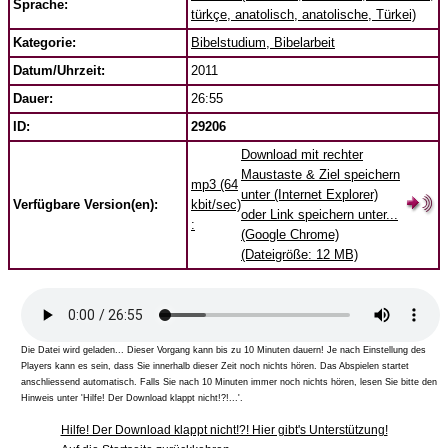
Sprache:
türkçe, anatolisch, anatolische, Türkei)
Kategorie:
Bibelstudium, Bibelarbeit
Datum/Uhrzeit:
2011
Dauer:
26:55
ID:
29206
Download mit rechter
Maustaste & Ziel speichern
mp3 (64
unter (Internet Explorer)
Verfügbare Version(en):
kbit/sec)
oder Link speichern unter...
:
(Google Chrome)
(Dateigröße: 12 MB)
Die Datei wird geladen... Dieser Vorgang kann bis zu 10 Minuten dauern! Je nach Einstellung des
Players kann es sein, dass Sie innerhalb dieser Zeit noch nichts hören. Das Abspielen startet
anschliessend automatisch. Falls Sie nach 10 Minuten immer noch nichts hören, lesen Sie bitte den
Hinweis unter 'Hilfe! Der Download klappt nicht!?!...'.
Hilfe! Der Download klappt nicht!?! Hier gibt's Unterstützung!