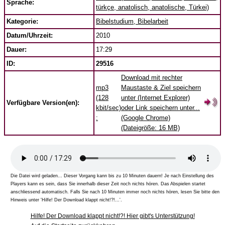
Sprache:
türkçe, anatolisch, anatolische, Türkei)
Kategorie:
Bibelstudium, Bibelarbeit
Datum/Uhrzeit:
2010
Dauer:
17:29
ID:
29516
Download mit rechter
mp3
Maustaste & Ziel speichern
(128
unter (Internet Explorer)
Verfügbare Version(en):
kbit/sec)
oder Link speichern unter...
:
(Google Chrome)
(Dateigröße: 16 MB)
Die Datei wird geladen... Dieser Vorgang kann bis zu 10 Minuten dauern! Je nach Einstellung des
Players kann es sein, dass Sie innerhalb dieser Zeit noch nichts hören. Das Abspielen startet
anschliessend automatisch. Falls Sie nach 10 Minuten immer noch nichts hören, lesen Sie bitte den
Hinweis unter 'Hilfe! Der Download klappt nicht!?!...'.
Hilfe! Der Download klappt nicht!?! Hier gibt's Unterstützung!