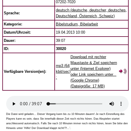
07202-7020
deutsch (deutsche, deutscher, deutsches,
Sprache:
Deutschland, Österreich, Schweiz)
Kategorie:
Bibelstudium, Bibelarbeit
Datum/Uhrzeit:
19.04.2013 10:00
Dauer:
39:07
ID:
30020
Download mit rechter
Maustaste & Ziel speichern
mp3 (64
unter (Internet Explorer)
Verfügbare Version(en):
kbit/sec)
oder Link speichern unter...
:
(Google Chrome)
(Dateigröße: 17 MB)
Die Datei wird geladen... Dieser Vorgang kann bis zu 10 Minuten dauern! Je nach Einstellung des
Players kann es sein, dass Sie innerhalb dieser Zeit noch nichts hören. Das Abspielen startet
anschliessend automatisch. Falls Sie nach 10 Minuten immer noch nichts hören, lesen Sie bitte den
Hinweis unter 'Hilfe! Der Download klappt nicht!?!...'.