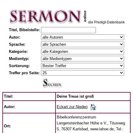
die Predigt-Datenbank
Titel, Bibelstelle:
Autor:
Sprache:
Kategorie:
Medientyp:
Sortierung:
Treffer pro Seite:
Titel:
Deine Treue ist groß
Eckart zur Nieden
Autor:
Bibelkonferenzzentrum
Langensteinbacher Höhe e.V., Titusweg
Ort:
5, 76307 Karlsbad, www.lahoe.de, Tel.: