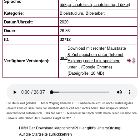
Sprache:
türkçe, anatolisch, anatolische, Türkei)
Kategorie:
Bibelstudium, Bibelarbeit
Datum/Uhrzeit:
2020
Dauer:
26:36
ID:
32712
Download mit rechter Maustaste
& Ziel speichern unter (Internet
mp3
Verfügbare Version(en):
Explorer) oder Link speichern
:
unter... (Google Chrome)
(Dateigröße: 18 MB)
Die Datei wird geladen... Dieser Vorgang kann bis zu 10 Minuten dauern! Je nach Einstellung des
Players kann es sein, dass Sie innerhalb dieser Zeit noch nichts hören. Das Abspielen startet
anschliessend automatisch. Falls Sie nach 10 Minuten immer noch nichts hören, lesen Sie bitte den
Hinweis unter 'Hilfe! Der Download klappt nicht!?!...'.
Hilfe! Der Download klappt nicht!?! Hier gibt's Unterstützung!
Auf die Startseite zurückkehren