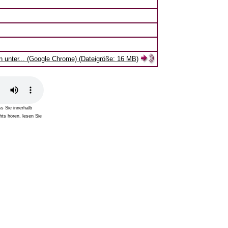
rn unter... (Google Chrome) (Dateigröße: 16 MB)
s Sie innerhalb
hts hören, lesen Sie