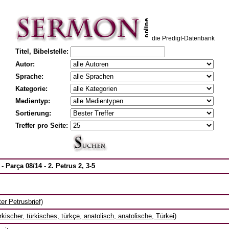
die Predigt-Datenbank
Titel, Bibelstelle:
Autor:
Sprache:
Kategorie:
Medientyp:
Sortierung:
Treffer pro Seite:
 Parça 08/14 - 2. Petrus 2, 3-5
ter Petrusbrief)
ürkischer, türkisches, türkçe, anatolisch, anatolische, Türkei)