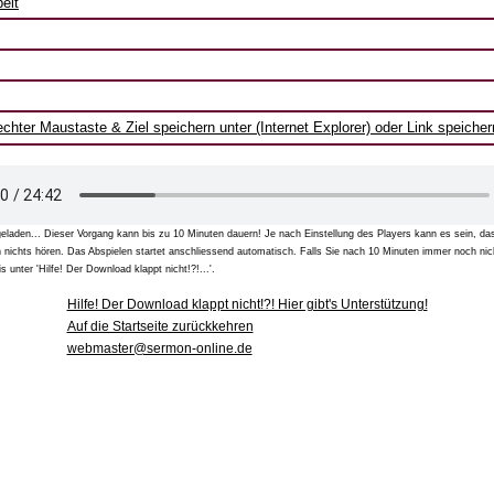
eit
chter Maustaste & Ziel speichern unter (Internet Explorer) oder Link speiche
geladen... Dieser Vorgang kann bis zu 10 Minuten dauern! Je nach Einstellung des Players kann es sein, das
h nichts hören. Das Abspielen startet anschliessend automatisch. Falls Sie nach 10 Minuten immer noch nic
s unter 'Hilfe! Der Download klappt nicht!?!...'.
Hilfe! Der Download klappt nicht!?! Hier gibt's Unterstützung!
Auf die Startseite zurückkehren
webmaster@sermon-online.de