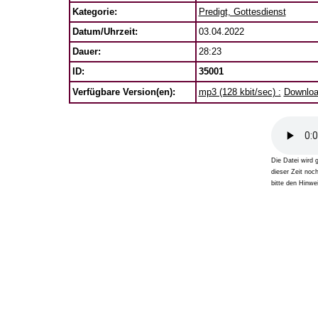
Kategorie:
Predigt, Gottesdienst
Datum/Uhrzeit:
03.04.2022
Dauer:
28:23
ID:
35001
Verfügbare Version(en):
mp3 (128 kbit/sec) :
Download
Die Datei wird 
dieser Zeit noc
bitte den Hinwei