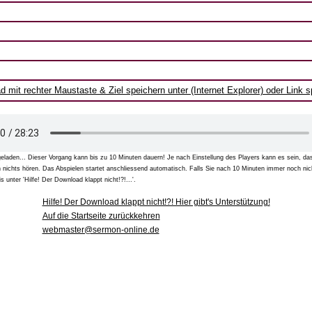
 mit rechter Maustaste & Ziel speichern unter (Internet Explorer) oder Link 
geladen... Dieser Vorgang kann bis zu 10 Minuten dauern! Je nach Einstellung des Players kann es sein, das
h nichts hören. Das Abspielen startet anschliessend automatisch. Falls Sie nach 10 Minuten immer noch nic
s unter 'Hilfe! Der Download klappt nicht!?!...'.
Hilfe! Der Download klappt nicht!?! Hier gibt's Unterstützung!
Auf die Startseite zurückkehren
webmaster@sermon-online.de