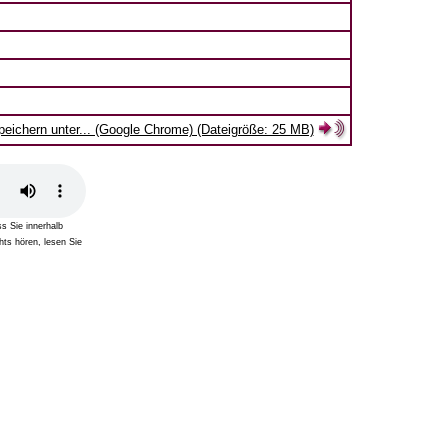
speichern unter... (Google Chrome) (Dateigröße: 25 MB)
s Sie innerhalb
hts hören, lesen Sie