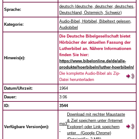
deutsch (deutsche, deutscher, deutsches,
Sprache:
Deutschland, Österreich, Schweiz)
Audio-Bibel, Hörbibel, Bibeltext gelesen,
Kategorie:
Audiobibel
Die Deutsche Bibelgesellschaft bietet
Hörbücher der aktuellen Fassung der
Lutherbibel an. Nähere Informationen
finden Sie hier:
Hinweis(e):
https://www.bibelonline.de/de/alle-
produkte/hoerbibeln/luther-hoerbibeln/
Die komplette Audio-Bibel als Zip-
Datei herunterladen
Datum/Uhrzeit:
1964
Dauer:
3:06
ID:
3544
Download mit rechter Maustaste
& Ziel speichern unter (Internet
mp3
Verfügbare Version(en):
Explorer) oder Link speichern
:
unter... (Google Chrome)