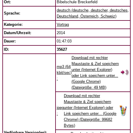
Ort:
Bibelschule Breckerfeld
deutsch (deutsche, deutscher, deutsches,
Sprache:
Deutschland, Österreich, Schweiz)
Kategorie:
Vortrag
Datum/Uhrzeit:
2014
Dauer:
01:47:03
ID:
35627
Download mit rechter
Maustaste & Ziel speichern
mp3 (64
unter (Internet Explorer)
kbit/sec)
oder Link speichern unter...
:
(Google Chrome)
(Dateigröße: 49 MB)
Download mit rechter
Maustaste & Ziel speichern
jpeg
unter (Internet Explorer) oder
:
Link speichern unter... (Google
Chrome) (Dateigröße: 99682
Bytes)
Verfügbare Version(en):