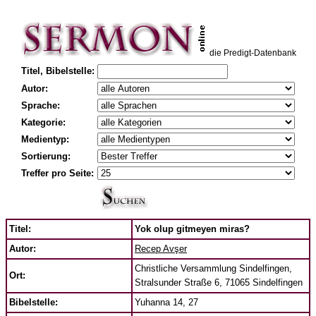
die Predigt-Datenbank
Titel, Bibelstelle:
Autor:
Sprache:
Kategorie:
Medientyp:
Sortierung:
Treffer pro Seite:
Titel:
Yok olup gitmeyen miras?
Autor:
Recep Avşer
Christliche Versammlung Sindelfingen,
Ort:
Stralsunder Straße 6, 71065 Sindelfingen
Bibelstelle:
Yuhanna 14, 27