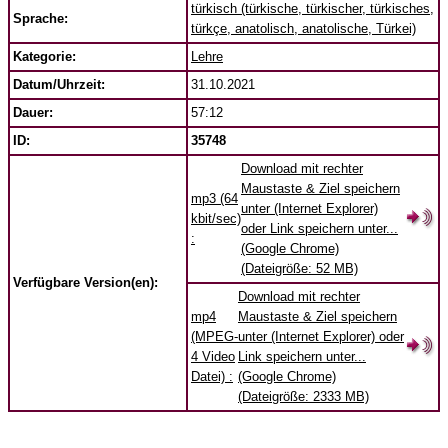
türkisch (türkische, türkischer, türkisches,
Sprache:
türkçe, anatolisch, anatolische, Türkei)
Kategorie:
Lehre
Datum/Uhrzeit:
31.10.2021
Dauer:
57:12
ID:
35748
Download mit rechter
Maustaste & Ziel speichern
mp3 (64
unter (Internet Explorer)
kbit/sec)
oder Link speichern unter...
:
(Google Chrome)
(Dateigröße: 52 MB)
Verfügbare Version(en):
Download mit rechter
mp4
Maustaste & Ziel speichern
(MPEG-
unter (Internet Explorer) oder
4 Video
Link speichern unter...
Datei) :
(Google Chrome)
(Dateigröße: 2333 MB)