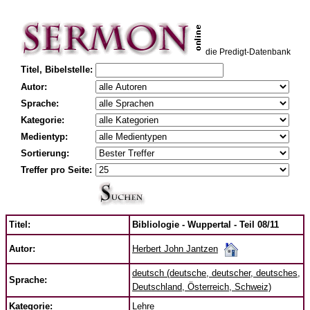
die Predigt-Datenbank
Titel, Bibelstelle:
Autor:
Sprache:
Kategorie:
Medientyp:
Sortierung:
Treffer pro Seite:
Titel:
Bibliologie - Wuppertal - Teil 08/11
Herbert John Jantzen
Autor:
deutsch (deutsche, deutscher, deutsches,
Sprache:
Deutschland, Österreich, Schweiz)
Kategorie:
Lehre