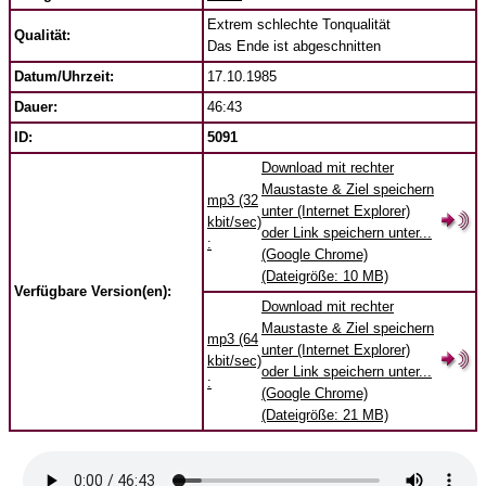
Extrem schlechte Tonqualität
Qualität:
Das Ende ist abgeschnitten
Datum/Uhrzeit:
17.10.1985
Dauer:
46:43
ID:
5091
Download mit rechter
Maustaste & Ziel speichern
mp3 (32
unter (Internet Explorer)
kbit/sec)
oder Link speichern unter...
:
(Google Chrome)
(Dateigröße: 10 MB)
Verfügbare Version(en):
Download mit rechter
Maustaste & Ziel speichern
mp3 (64
unter (Internet Explorer)
kbit/sec)
oder Link speichern unter...
:
(Google Chrome)
(Dateigröße: 21 MB)