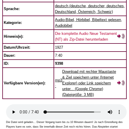
deutsch (deutsche, deutscher, deutsches,
Sprache:
Deutschland, Österreich, Schweiz)
Audio-Bibel, Hörbibel, Bibeltext gelesen,
Kategorie:
Audiobibel
Die komplette Audio Neue Testament
Hinweis(e):
(NT) als Zip-Datei herunterladen
Datum/Uhrzeit:
1927
Dauer:
7:40
ID:
9398
Download mit rechter Maustaste
& Ziel speichern unter (Internet
mp3
Verfügbare Version(en):
Explorer) oder Link speichern
:
unter... (Google Chrome)
(Dateigröße: 3 MB)
Die Datei wird geladen... Dieser Vorgang kann bis zu 10 Minuten dauern! Je nach Einstellung des
Players kann es sein, dass Sie innerhalb dieser Zeit noch nichts hören. Das Abspielen startet